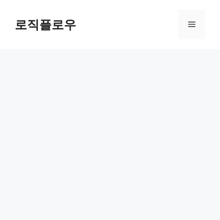
Skip
to
로직플로우
Menu
content