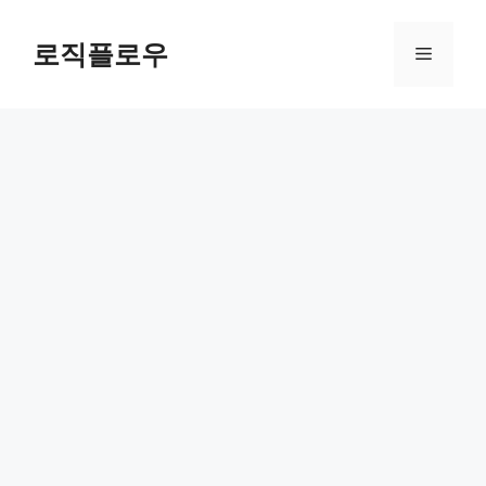
Skip
to
로직플로우
Menu
content