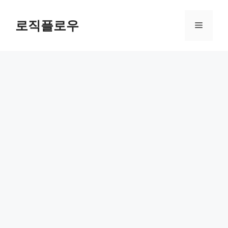
Skip
to
로직플로우
Menu
content