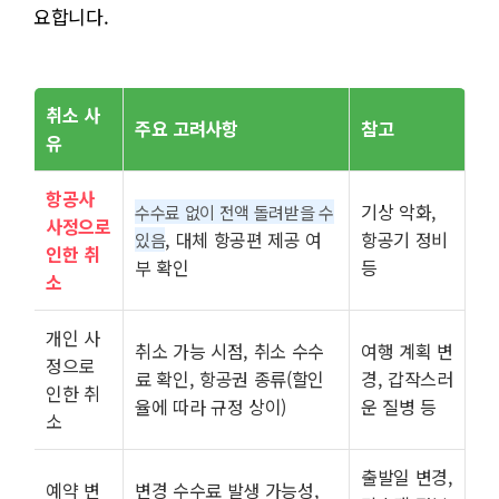
요합니다.
취소 사
주요 고려사항
참고
유
항공사
기상 악화,
수수료 없이 전액 돌려받을 수
사정으로
, 대체 항공편 제공 여
항공기 정비
있음
인한 취
부 확인
등
소
개인 사
취소 가능 시점, 취소 수수
여행 계획 변
정으로
료 확인, 항공권 종류(할인
경, 갑작스러
인한 취
율에 따라 규정 상이)
운 질병 등
소
출발일 변경,
예약 변
변경 수수료 발생 가능성,