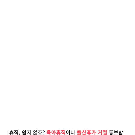
휴직, 쉽지 않죠?
육아휴직
이나
출산휴가 거절
통보받