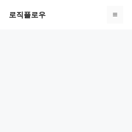
Skip
to
로직플로우
Menu
content