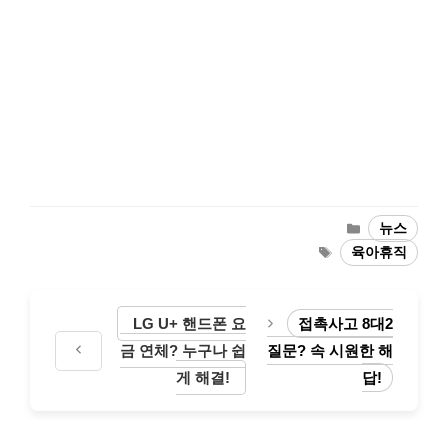
Categories
뉴스
Tags
육아휴직
LG U+ 핸드폰 요
접촉사고 8대2
금 연체? 누구나 쉽
질문? 속 시원한 해
게 해결!
답!