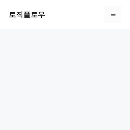
Skip
to
로직플로우
Menu
content