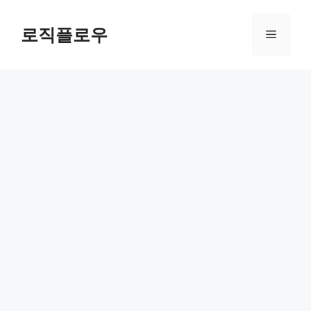
Skip
to
로직플로우
Menu
content