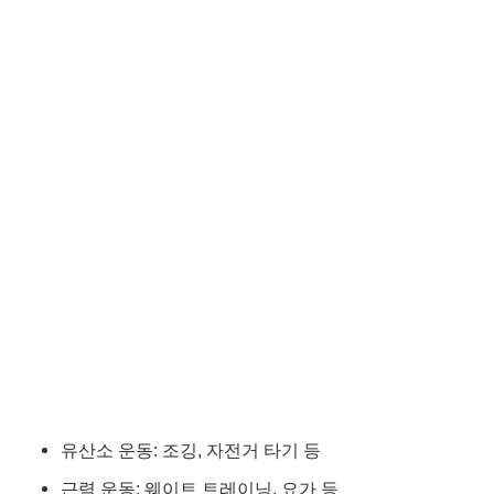
유산소 운동: 조깅, 자전거 타기 등
근력 운동: 웨이트 트레이닝, 요가 등