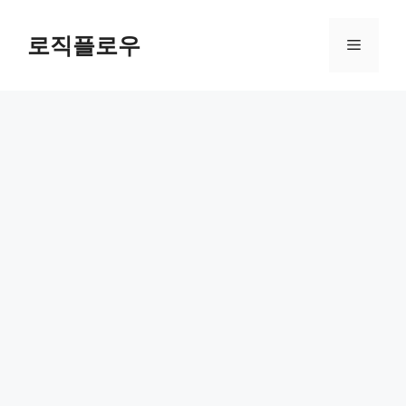
Skip
to
로직플로우
Menu
content