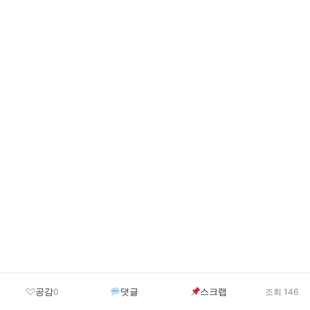
공감
댓글
스크랩
0
조회 146
Categories
뉴스