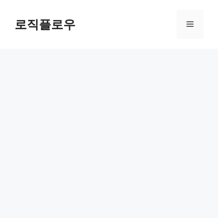
Skip
to
로직플로우
Menu
content