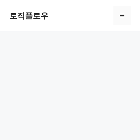
Skip
to
로직플로우
Menu
content