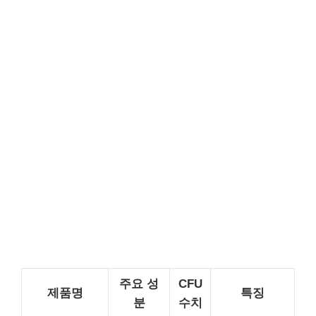
주요 성
CFU
제품명
특징
분
수치