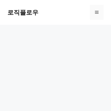
Skip
to
로직플로우
Menu
content