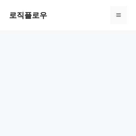
Skip
to
로직플로우
Menu
content