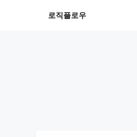
Skip
to
로직플로우
content