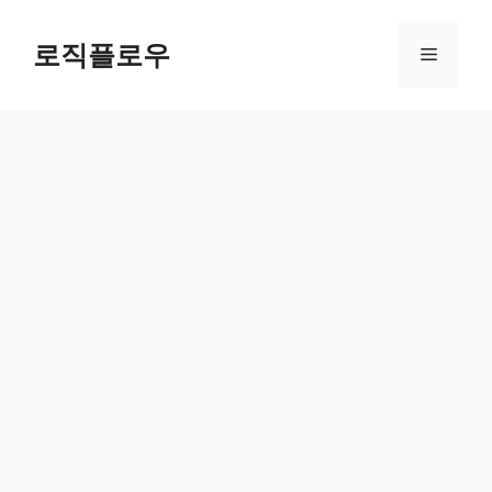
Skip
to
로직플로우
Menu
content