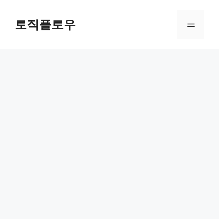
Skip
to
로직플로우
Menu
content