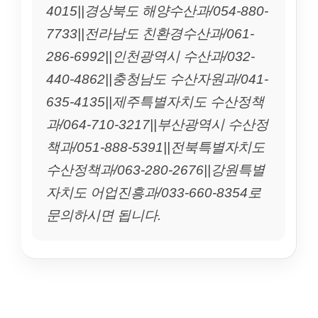
4015||경상북도 해양수산과/054-880-
7733||전라남도 친환경수산과/061-
286-6992||인천광역시 수산과/032-
440-4862||충청남도 수산자원과/041-
635-4135||제주특별자치도 수산정책
과/064-710-3217||부산광역시 수산정
책과/051-888-5391||전북특별자치도
수산정책과/063-280-2676||강원특별
자치도 어업진흥과/033-660-8354로
문의하시면 됩니다.