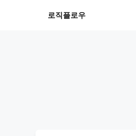
Skip
to
로직플로우
content