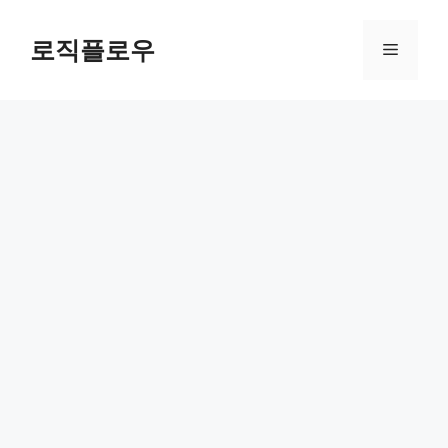
Skip
to
로직플로우
Menu
content