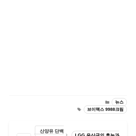
Categories
뉴스
Tags
브이맥스 9988크림
산양유 단백
LGG 유산균의 효능과