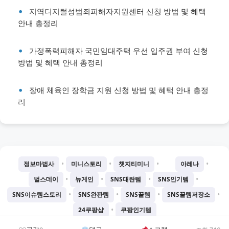
지역디지털성범죄피해자지원센터 신청 방법 및 혜택
안내 총정리
가정폭력피해자 국민임대주택 우선 입주권 부여 신청
방법 및 혜택 안내 총정리
장애 체육인 장학금 지원 신청 방법 및 혜택 안내 총정
리
•
•
•
•
정보마법사
미니스토리
챗지티미니
아레나
•
•
•
•
벌스데이
뉴게인
SNS대란템
SNS인기템
•
•
•
•
SNS이슈템스토리
SNS완판템
SNS꿀템
SNS꿀템저장소
•
24쿠팡샵
쿠팡인기템
©
2026
Chatgtmini 프로젝트