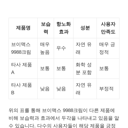
보습
항노화
사용자
제품명
성분
력
효과
만족도
브이맥스
매우
자연 유
매우 긍
우수
9988크림
높음
래
정적
타사 제품
화학 성
보통
보통
보통
A
분 포함
타사 제품
자연 유
낮음
낮음
부정적
B
래
위의 표를 통해 브이맥스 9988크림이 다른 제품에
비해 보습력과 효과에서 두각을 나타내고 있음을 알
수 있습니다. 다수의 사용자들이 해당 제품을 긍정