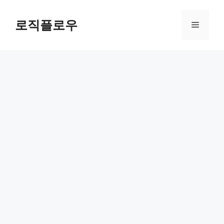
Skip
to
로직플로우
Menu
content