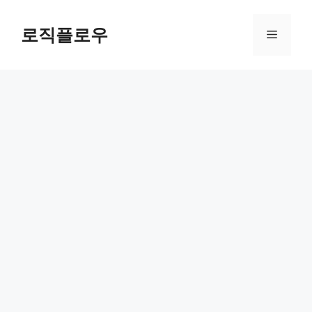
Skip
to
로직플로우
Menu
content