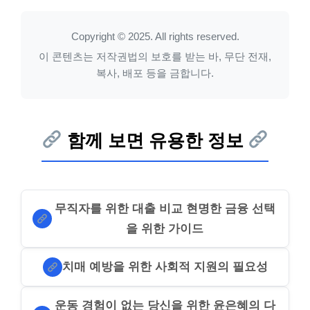
Copyright © 2025. All rights reserved.
이 콘텐츠는 저작권법의 보호를 받는 바, 무단 전재,
복사, 배포 등을 금합니다.
함께 보면 유용한 정보
무직자를 위한 대출 비교 현명한 금융 선택
을 위한 가이드
치매 예방을 위한 사회적 지원의 필요성
운동 경험이 없는 당신을 위한 윤은혜의 다