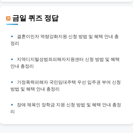
금일 퀴즈 정답
결혼이민자 역량강화지원 신청 방법 및 혜택 안내 총
정리
지역디지털성범죄피해자지원센터 신청 방법 및 혜택
안내 총정리
가정폭력피해자 국민임대주택 우선 입주권 부여 신청
방법 및 혜택 안내 총정리
장애 체육인 장학금 지원 신청 방법 및 혜택 안내 총정
리