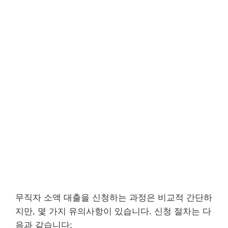
무직자 소액 대출을 신청하는 과정은 비교적 간단하
지만, 몇 가지 유의사항이 있습니다. 신청 절차는 다
음과 같습니다: