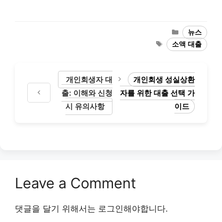
Categories
뉴스
Tags
소액 대출
개인회생자 대
개인회생 성실상환
출: 이해와 신청
자를 위한 대출 선택 가
시 유의사항
이드
Leave a Comment
댓글을 달기 위해서는
로그인
해야합니다.