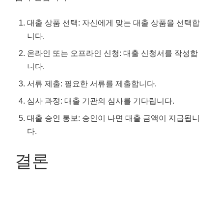
대출 상품 선택: 자신에게 맞는 대출 상품을 선택합
니다.
온라인 또는 오프라인 신청: 대출 신청서를 작성합
니다.
서류 제출: 필요한 서류를 제출합니다.
심사 과정: 대출 기관의 심사를 기다립니다.
대출 승인 통보: 승인이 나면 대출 금액이 지급됩니
다.
결론