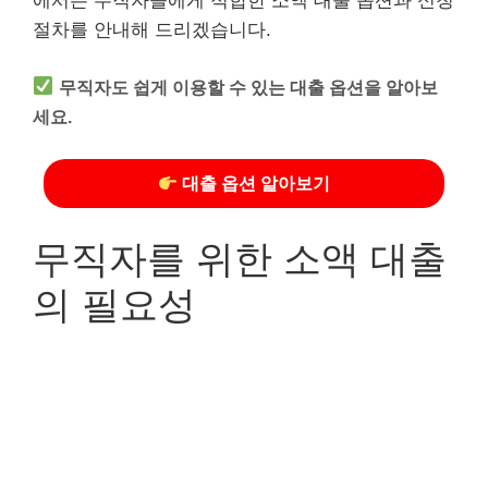
에서는 무직자들에게 적합한 소액 대출 옵션과 신청
절차를 안내해 드리겠습니다.
무직자도 쉽게 이용할 수 있는 대출 옵션을 알아보
세요.
대출 옵션 알아보기
무직자를 위한 소액 대출
의 필요성