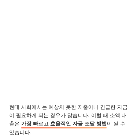
현대 사회에서는 예상치 못한 지출이나 긴급한 자금
이 필요하게 되는 경우가 많습니다. 이럴 때 소액 대
출은
가장 빠르고 효율적인 자금 조달 방법
이 될 수
있습니다.