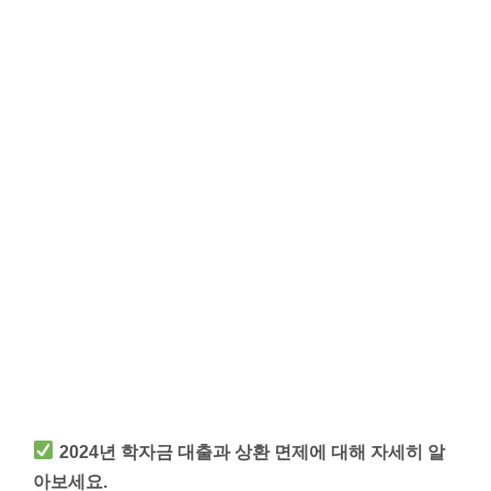
2024년 학자금 대출과 상환 면제에 대해 자세히 알
아보세요.