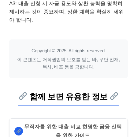
A3: 대출 신청 시 자금 용도와 상환 능력을 명확히
제시하는 것이 중요하며, 상환 계획을 확실히 세워
야 합니다.
Copyright © 2025. All rights reserved.
이 콘텐츠는 저작권법의 보호를 받는 바, 무단 전재,
복사, 배포 등을 금합니다.
함께 보면 유용한 정보
무직자를 위한 대출 비교 현명한 금융 선택
을 위한 가이드