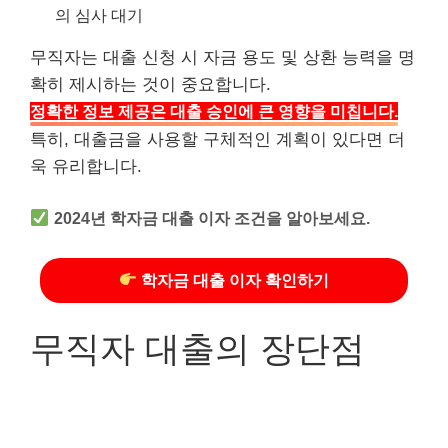
의 심사 대기
무직자는 대출 신청 시 자금 용도 및 상환 능력을 명
확히 제시하는 것이 중요합니다.
정확한 정보 제공은 대출 승인에 큰 영향을 미칩니다.
특히, 대출금을 사용할 구체적인 계획이 있다면 더
욱 유리합니다.
2024년 학자금 대출 이자 조건을 알아보세요.
학자금 대출 이자 확인하기
무직자 대출의 장단점