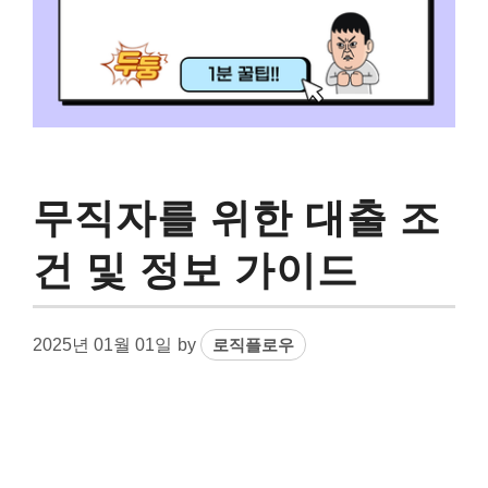
무직자를 위한 대출 조
건 및 정보 가이드
2025년 01월 01일
by
로직플로우