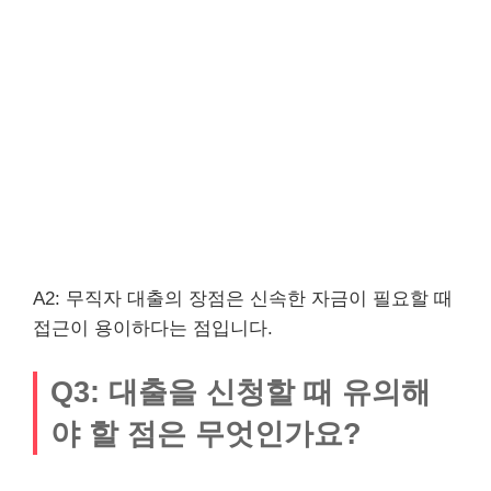
A2: 무직자 대출의 장점은 신속한 자금이 필요할 때
접근이 용이하다는 점입니다.
Q3: 대출을 신청할 때 유의해
야 할 점은 무엇인가요?