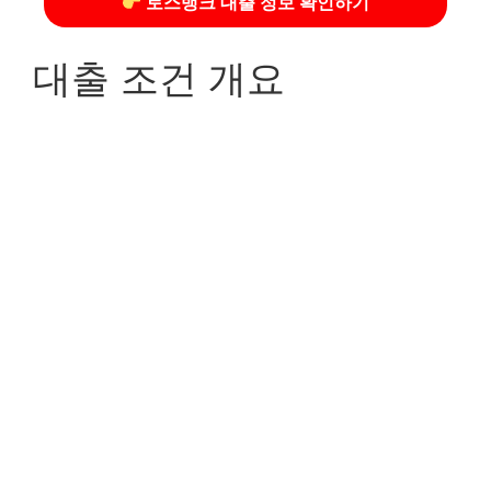
토스뱅크 대출 정보 확인하기
대출 조건 개요