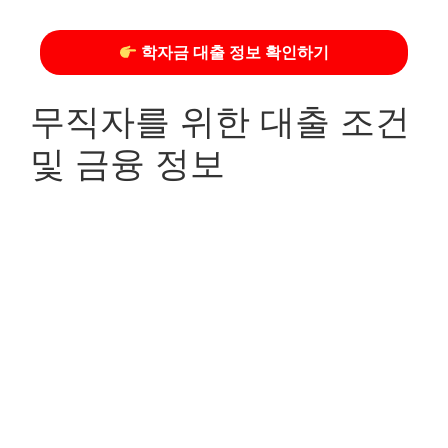
학자금 대출 정보 확인하기
무직자를 위한 대출 조건
및 금융 정보