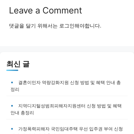
Leave a Comment
댓글을 달기 위해서는
로그인
해야합니다.
최신 글
결혼이민자 역량강화지원 신청 방법 및 혜택 안내 총
정리
지역디지털성범죄피해자지원센터 신청 방법 및 혜택
안내 총정리
가정폭력피해자 국민임대주택 우선 입주권 부여 신청