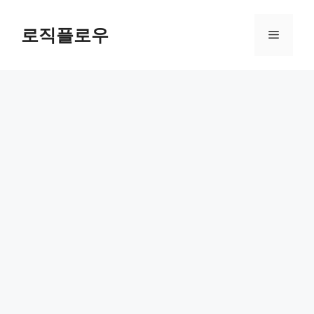
Skip
to
로직플로우
Menu
content