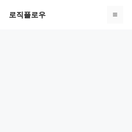
Skip
to
로직플로우
Menu
content