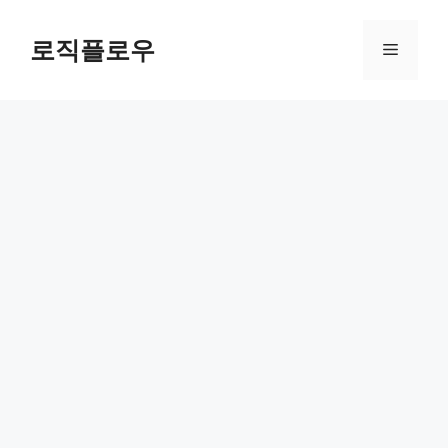
Skip
to
로직플로우
Menu
content