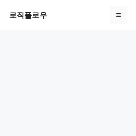
Skip
to
로직플로우
Menu
content