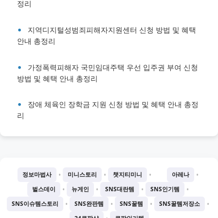
정리
지역디지털성범죄피해자지원센터 신청 방법 및 혜택
안내 총정리
가정폭력피해자 국민임대주택 우선 입주권 부여 신청
방법 및 혜택 안내 총정리
장애 체육인 장학금 지원 신청 방법 및 혜택 안내 총정
리
•
•
•
•
정보마법사
미니스토리
챗지티미니
아레나
•
•
•
•
벌스데이
뉴게인
SNS대란템
SNS인기템
•
•
•
•
SNS이슈템스토리
SNS완판템
SNS꿀템
SNS꿀템저장소