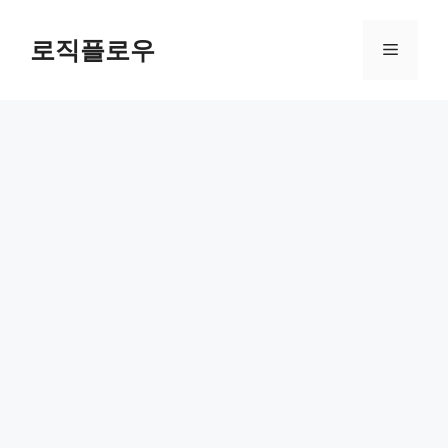
Skip
to
로직플로우
Menu
content