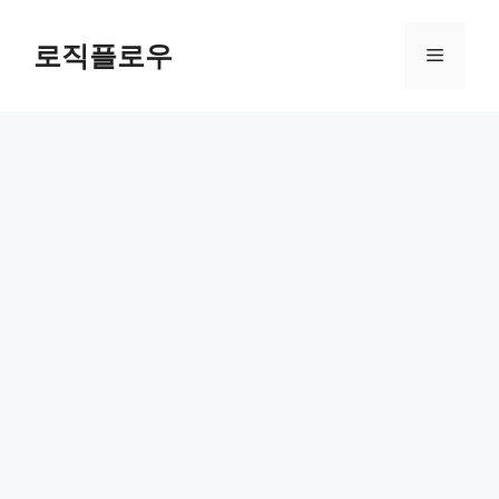
Skip
to
로직플로우
Menu
content