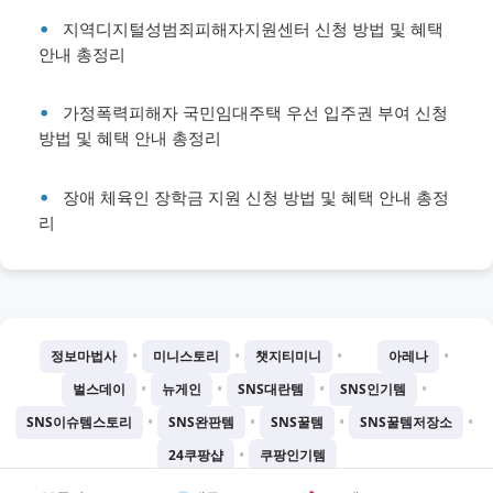
지역디지털성범죄피해자지원센터 신청 방법 및 혜택
안내 총정리
가정폭력피해자 국민임대주택 우선 입주권 부여 신청
방법 및 혜택 안내 총정리
장애 체육인 장학금 지원 신청 방법 및 혜택 안내 총정
리
•
•
•
•
정보마법사
미니스토리
챗지티미니
아레나
•
•
•
•
벌스데이
뉴게인
SNS대란템
SNS인기템
•
•
•
•
SNS이슈템스토리
SNS완판템
SNS꿀템
SNS꿀템저장소
•
24쿠팡샵
쿠팡인기템
©
2026
Chatgtmini 프로젝트