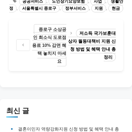
Tags
공공서비스
,
노인장기요양보험
,
사업
,
생활안
정
,
서울특별시 종로구
,
정부서비스
,
지원
,
현금
종로구 소상공
저소득 국가보훈대
인 희소식 도로점
상자 월동대책비 지원 신
용료 10% 감면 혜
청 방법 및 혜택 안내 총
택 놓치지 마세
정리
요
최신 글
결혼이민자 역량강화지원 신청 방법 및 혜택 안내 총