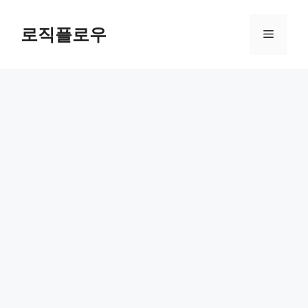
Skip
to
로직플로우
Menu
content