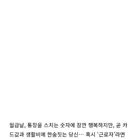
월급날, 통장을 스치는 숫자에 잠깐 행복하지만, 곧 카
드값과 생활비에 한숨짓는 당신… 혹시 ‘근로자’라면