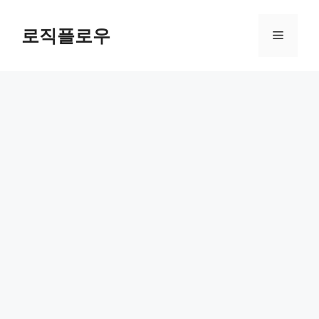
Skip
to
로직플로우
Menu
content