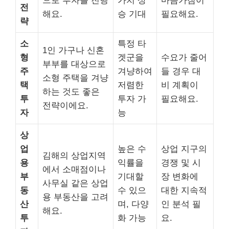
으로 투자를 진행
가치 상
마음가짐이
전
해요.
승 기대
필요해요.
략
소
특정 타
1인 가구나 신혼
형
겟군을
수요가 줄어
부부를 대상으로
주
겨냥하여
들 경우 대
소형 주택을 겨냥
택
저렴한
비 계획이
하는 것도 좋은
투
투자 가
필요해요.
전략이에요.
자
능
상
업
높은 수
상업 지구의
김해의 상업지역
용
익률을
경쟁 및 시
에서 소매점이나
부
기대할
장 변화에
사무실 같은 상업
동
수 있으
대한 지속적
용 부동산을 고려
산
며, 다양
인 분석 필
해요.
투
화 가능
요.