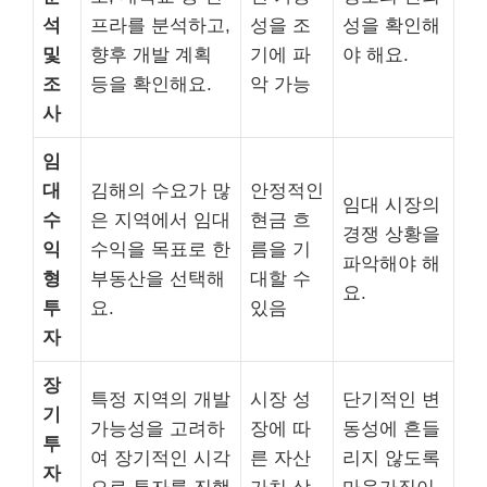
석
프라를 분석하고,
성을 조
성을 확인해
및
향후 개발 계획
기에 파
야 해요.
조
등을 확인해요.
악 가능
사
임
대
김해의 수요가 많
안정적인
임대 시장의
수
은 지역에서 임대
현금 흐
경쟁 상황을
익
수익을 목표로 한
름을 기
파악해야 해
형
부동산을 선택해
대할 수
요.
투
요.
있음
자
장
특정 지역의 개발
시장 성
단기적인 변
기
가능성을 고려하
장에 따
동성에 흔들
투
여 장기적인 시각
른 자산
리지 않도록
자