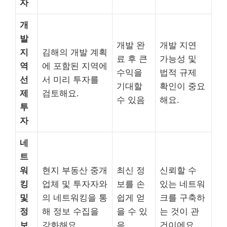
자
개
발
개발 완
개발 지연
지
김해의 개발 계획
료 후 큰
가능성 및
역
에 포함된 지역에
수익을
법적 규제
선
서 미리 투자를
기대할
확인이 중요
제
검토해요.
수 있음
해요.
투
자
네
트
워
현지 부동산 중개
최신 정
신뢰할 수
킹
업체 및 투자자와
보를 손
있는 네트워
및
의 네트워킹을 통
쉽게 얻
크를 구축하
정
해 정보 수집을
을 수 있
는 것이 관
보
강화해요.
음
건이에요.