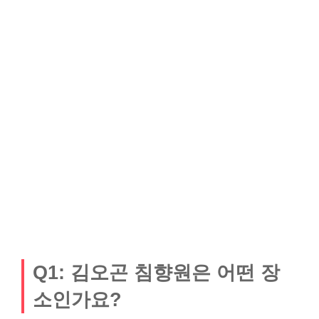
Q1: 김오곤 침향원은 어떤 장
소인가요?