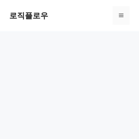
Skip
to
로직플로우
Menu
content