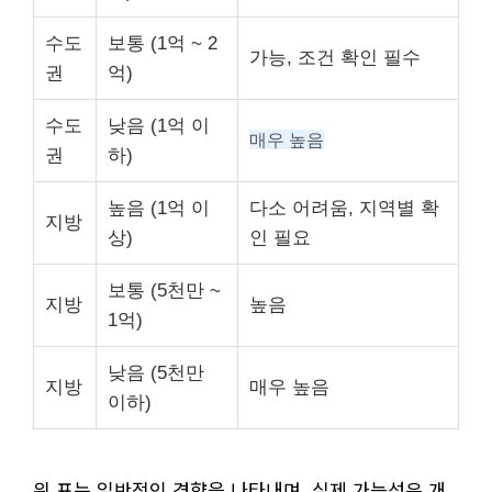
수도
보통 (1억 ~ 2
가능, 조건 확인 필수
권
억)
수도
낮음 (1억 이
매우 높음
권
하)
높음 (1억 이
다소 어려움, 지역별 확
지방
상)
인 필요
보통 (5천만 ~
지방
높음
1억)
낮음 (5천만
지방
매우 높음
이하)
위 표는 일반적인 경향을 나타내며, 실제 가능성은 개