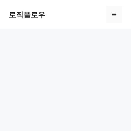
Skip
to
로직플로우
Menu
content