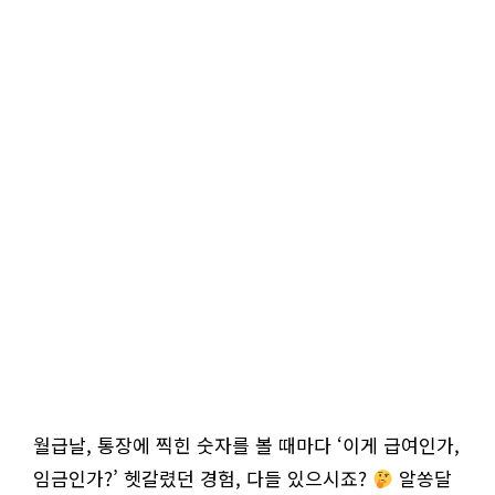
월급날, 통장에 찍힌 숫자를 볼 때마다 ‘이게 급여인가,
임금인가?’ 헷갈렸던 경험, 다들 있으시죠?
알쏭달