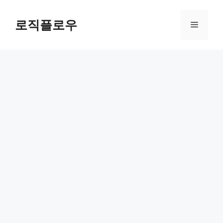
Skip
to
로직플로우
Menu
content