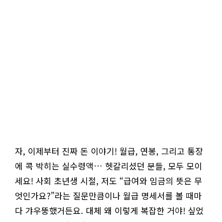
자, 이제부터 진짜 돈 이야기! 월급, 연봉, 그리고 통장
에 콕 박히는 실수령액… 헷갈리셨던 분들, 모두 모이
세요! 사회 초년생 시절, 저도 “급여와 임금의 뜻은 무
엇인가요?”라는 질문만큼이나 월급 명세서를 볼 때마
다 갸우뚱했거든요. 대체 왜 이렇게 복잡한 거야! 싶었