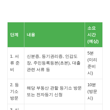
소요
단계
내용
시간
(예상)
5분
1. 서
신분증, 등기권리증, 인감도
(미리
류 준
장, 주민등록등본(초본), 대출
준비
비
관련 서류 등
시)
2. 등
10분
해당 부동산 관할 등기소 방문
기소
(방문
또는 전자등기 신청
방문
시)
3. 신