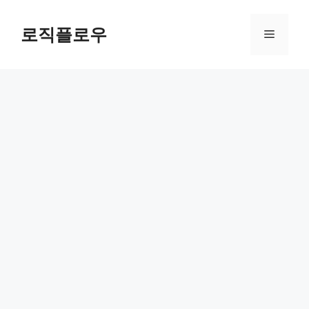
Skip
to
로직플로우
Menu
content