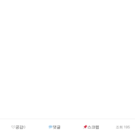
공감
댓글
스크랩
0
조회 195