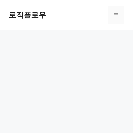
Skip
to
로직플로우
Menu
content