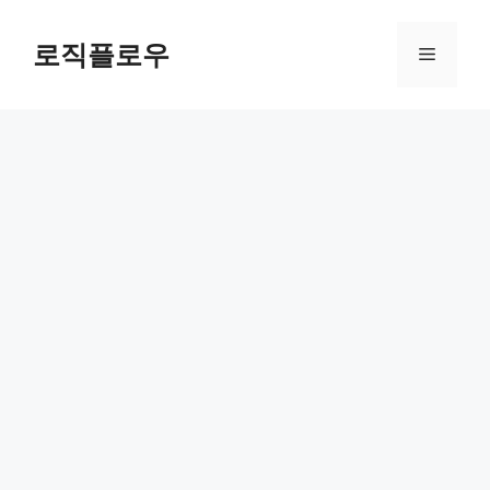
Skip
to
로직플로우
Menu
content