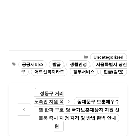
Categories
Uncategorized
Tags
공공서비스
,
발급
,
생활안정
,
서울특별시 광진
구
,
어르신복지카드
,
정부서비스
,
현금(감면)
성동구 거리
노숙인 지원 폭
동대문구 보훈예우수
염 한파 구호
당 국가보훈대상자 지원 신
물품 즉시 지
청 자격 및 방법 완벽 안내
원