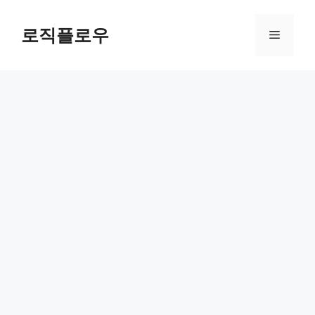
Skip
to
로직플로우
Menu
content