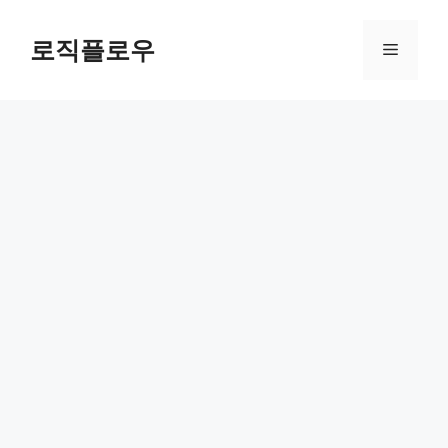
Skip
to
로직플로우
Menu
content