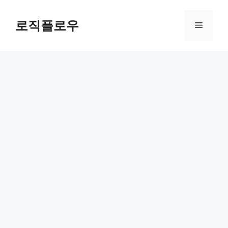
Skip
to
로직플로우
Menu
content