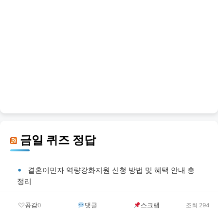
금일 퀴즈 정답
결혼이민자 역량강화지원 신청 방법 및 혜택 안내 총
정리
공감
댓글
스크랩
0
조회 294
지역디지털성범죄피해자지원센터 신청 방법 및 혜택