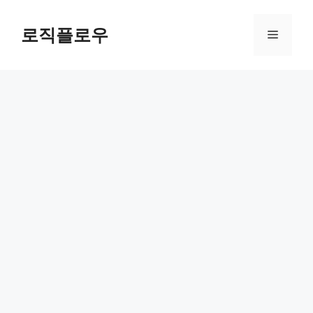
Skip
to
로직플로우
Menu
content