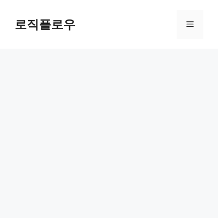
Skip
to
로직플로우
Menu
content