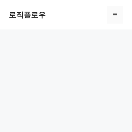
Skip
to
로직플로우
Menu
content