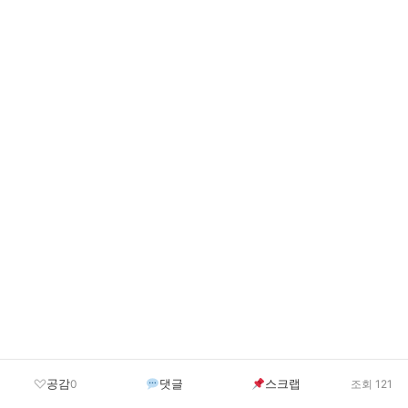
공감
댓글
스크랩
0
조회 121