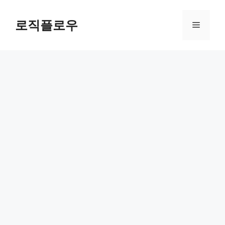
Skip
to
로직플로우
Menu
content