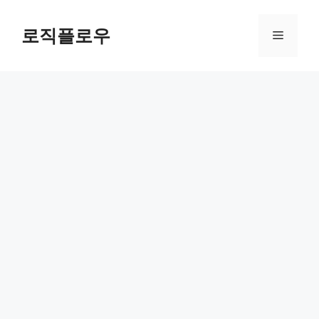
Skip
to
로직플로우
Menu
content