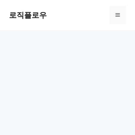
Skip
to
로직플로우
Menu
content