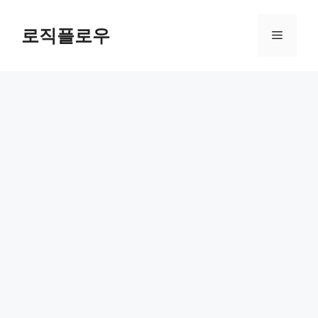
Skip
to
로직플로우
Menu
content