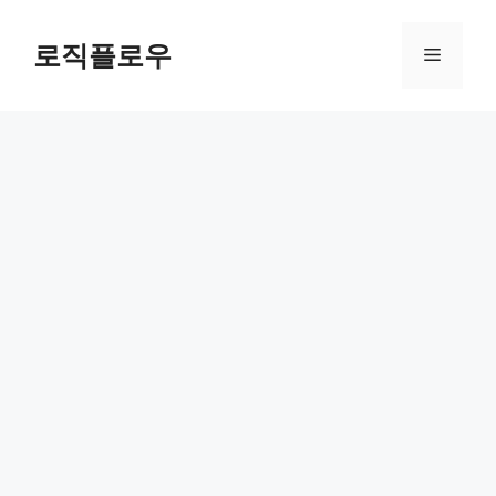
Skip
to
로직플로우
Menu
content