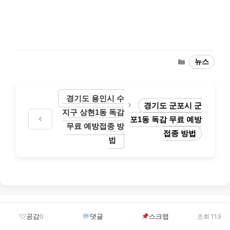
Categories
뉴스
경기도 용인시 수
경기도 군포시 군
지구 상현1동 독감
포1동 독감 무료 예방
무료 예방접종 방
접종 방법
법
Leave a Comment
공감
댓글
스크랩
0
조회 113