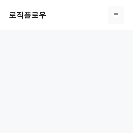
Skip
to
로직플로우
Menu
content