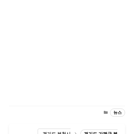
Categories
뉴스
경기도 부천시
경기도 가평군 북