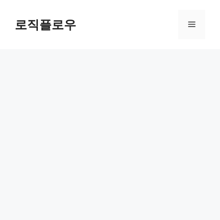
Skip
to
로직플로우
Menu
content