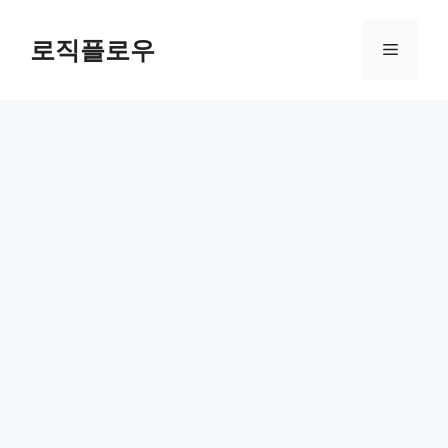
Skip
to
로직플로우
Menu
content