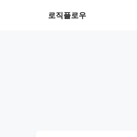
Skip
to
로직플로우
content