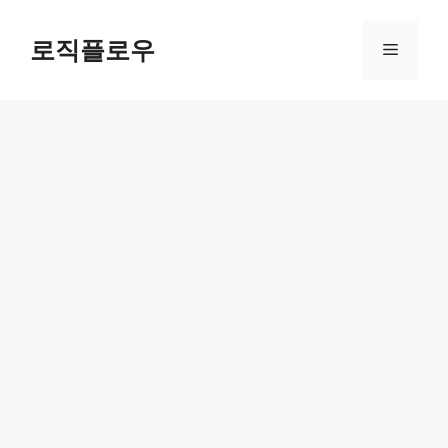
Skip
to
로직플로우
Menu
content